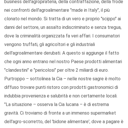
business dell'agropirateria, della contraffazione, della frode
nei confronti dell'agroalimentare "made in Italy", il più
clonato nel mondo. Si tratta di un vero e proprio "scippo" ai
danni del settore, un assalto indiscriminato e senza tregua,
dove la criminalità organizzata fa veri affari. I consumatori
vengono truffati, gli agricoltori e gli industriali
dell'agroalimentare derubati. A questo si aggiunge il fatto
che ogni anno entrano nel nostro Paese prodotti alimentari
"clandestini" e "pericolosi" per oltre 2 miliardi di euro.
Purtroppo – sottolinea la Cia – nelle nostre sagre è molto
diffuso trovare punti ristoro con prodotti gastronomici di
indubbia provenienza e salubrità e non certamente locali.
"La situazione – osserva la Cia lucana – è di estrema
gravità. Ci troviamo di fronte a un immenso supermarket
dell'agro-scorretto, del 'bidone alimentare', dove a pagare è