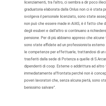
licenziamenti, tra l’altro, ci sembra a dir poco ille
graduatoria elaborata dalla Onlus non ci è stata p
svolgeva il personale licenziato, sono state assegn
non può che essere made in AIAS, è il fatto che da
degli esuberi e dall’altro si continuano a richieder
pensione. Per di più abbiamo appreso che alcune t
sono state affidate ad un professionista esterno
le competenze per effettuarle, trattandosi di un n
trasferiti dalla sede di Potenza a quelle di S.Ar
dipendenti di coop. Esterne o addirittura ad altr
immediatamente affrontata perché non è concepibil
poveri lavoratori che, senza alcuna pietà, sono sta
benissimo salvare”.