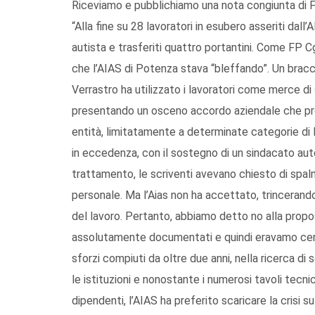
Riceviamo e pubblichiamo una nota congiunta di Fp
“Alla fine su 28 lavoratori in esubero asseriti dall’
autista e trasferiti quattro portantini. Come FP C
che l’AIAS di Potenza stava “bleffando”. Un bracci
Verrastro ha utilizzato i lavoratori come merce d
presentando un osceno accordo aziendale che prev
entità, limitatamente a determinate categorie di l
in eccedenza, con il sostegno di un sindacato auto
trattamento, le scriventi avevano chiesto di spalm
personale. Ma l’Aias non ha accettato, trincerandos
del lavoro. Pertanto, abbiamo detto no alla propos
assolutamente documentati e quindi eravamo certi
sforzi compiuti da oltre due anni, nella ricerca di s
le istituzioni e nonostante i numerosi tavoli tecni
dipendenti, l’AIAS ha preferito scaricare la crisi s