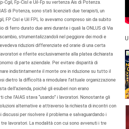
-Cgil, Fp-Cisl e Uil-Fp su vertenza Ais di Potenza.
AIAS di Potenza, sono stati licenziati due terapisti, un
gil, FP Cisl e Uil FPL lo avevamo compreso sin da subito
o di ferro durato due anni durante i quali la ONLUS di Via
i scambio, strumentalizzandoli nel peggiore dei modi e
U
edeva riduzioni differenziate ed orarie di una certa
avoratori e riferite esclusivamente alla platea dichiarata
nomo di parte aziendale. Per evitare disparità di
are indistintamente il monte ore in riduzione su tutto il
i dietro la difficoltà a rimodulare l’attuale organizzazione
ta dell’azienda, poiché gli esuberi non erano
 che l’AIAS stava “usando” i lavoratori. Nonostante gli
oluzioni alternative e attraverso la richiesta di incontri con
ci discussi per risolvere il problema e salvaguardando i
u tre lavoratori. La modalità con cui sono avvenuti i tre