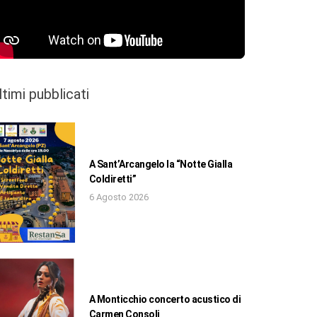
ltimi pubblicati
A Sant’Arcangelo la “Notte Gialla
Coldiretti”
6 Agosto 2026
A Monticchio concerto acustico di
Carmen Consoli