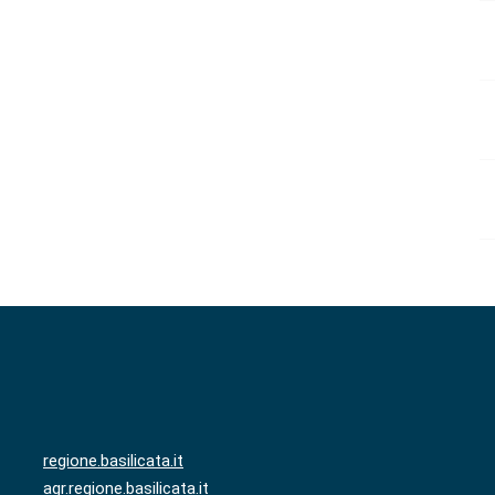
regione.basilicata.it
agr.regione.basilicata.it