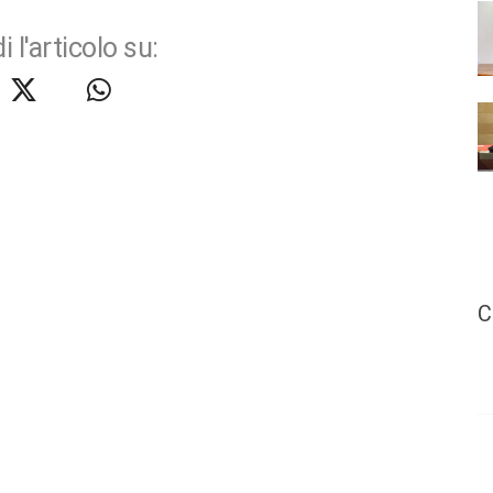
i l'articolo su:
C