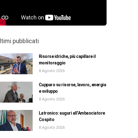
ltimi pubblicati
Risorse idriche, più capillare il
monitoraggio
8 Agosto 2026
Cupparo su risorse, lavoro, energia
e sviluppo
8 Agosto 2026
Latronico: auguri all’Ambasciatore
Cospito
8 Agosto 2026