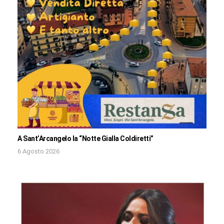
A Sant’Arcangelo la “Notte Gialla Coldiretti”
6 Agosto 2026