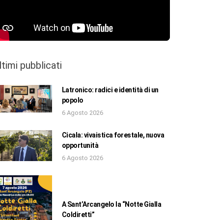
ltimi pubblicati
Latronico: radici e identità di un
popolo
6 Agosto 2026
Cicala: vivaistica forestale, nuova
opportunità
6 Agosto 2026
A Sant’Arcangelo la “Notte Gialla
Coldiretti”