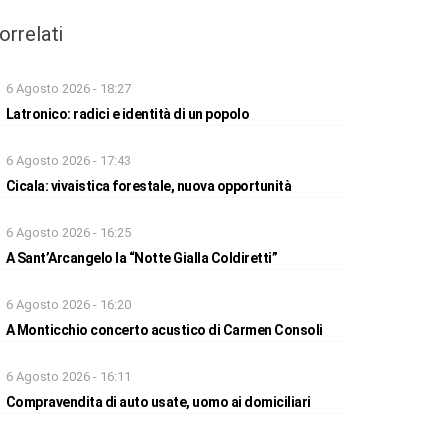
orrelati
6 Agosto 2026 - 18:27
Latronico: radici e identità di un popolo
6 Agosto 2026 - 17:43
Cicala: vivaistica forestale, nuova opportunità
6 Agosto 2026 - 16:25
A Sant’Arcangelo la “Notte Gialla Coldiretti”
6 Agosto 2026 - 16:20
A Monticchio concerto acustico di Carmen Consoli
6 Agosto 2026 - 16:11
Compravendita di auto usate, uomo ai domiciliari