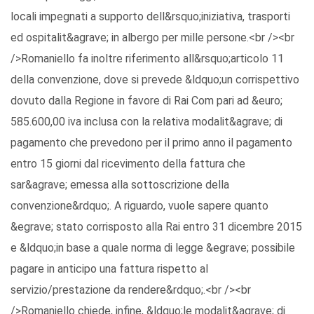
locali impegnati a supporto dell&rsquo;iniziativa, trasporti
ed ospitalit&agrave; in albergo per mille persone.<br /><br
/>Romaniello fa inoltre riferimento all&rsquo;articolo 11
della convenzione, dove si prevede &ldquo;un corrispettivo
dovuto dalla Regione in favore di Rai Com pari ad &euro;
585.600,00 iva inclusa con la relativa modalit&agrave; di
pagamento che prevedono per il primo anno il pagamento
entro 15 giorni dal ricevimento della fattura che
sar&agrave; emessa alla sottoscrizione della
convenzione&rdquo;. A riguardo, vuole sapere quanto
&egrave; stato corrisposto alla Rai entro 31 dicembre 2015
e &ldquo;in base a quale norma di legge &egrave; possibile
pagare in anticipo una fattura rispetto al
servizio/prestazione da rendere&rdquo;.<br /><br
/>Romaniello chiede, infine, &ldquo;le modalit&agrave; di