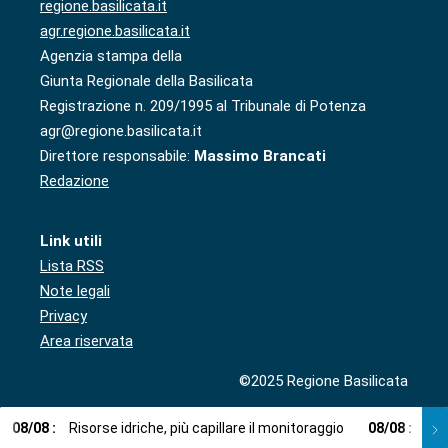
regione.basilicata.it
agr.regione.basilicata.it
Agenzia stampa della
Giunta Regionale della Basilicata
Registrazione n. 209/1995 al Tribunale di Potenza
agr@regione.basilicata.it
Direttore responsabile:
Massimo Brancati
Redazione
Link utili
Lista RSS
Note legali
Privacy
Area riservata
©2025 Regione Basilicata
08
/
08
:
Risorse idriche, più capillare il monitoraggio
08
/
08
:
Cup