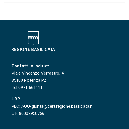
Contatti e indirizzi
Viale Vincenzo Verrastro, 4
85100 Potenza PZ
Tel 0971 661111
URP
PEC: AOO-giunta@cert.regione.basilicata.it
C.F. 80002950766