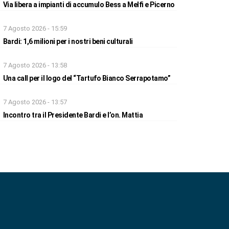
Via libera a impianti di accumulo Bess a Melfi e Picerno
7 Agosto 2026 - 15:59
Bardi: 1,6 milioni per i nostri beni culturali
7 Agosto 2026 - 13:58
Una call per il logo del “Tartufo Bianco Serrapotamo”
7 Agosto 2026 - 13:57
Incontro tra il Presidente Bardi e l’on. Mattia