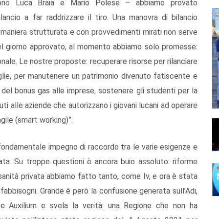
ono Luca Braia e Mario Polese – abbiamo provato
ncio a far raddrizzare il tiro. Una manovra di bilancio
 maniera strutturata e con provvedimenti mirati non serve
del giorno approvato, al momento abbiamo solo promesse:
le. Le nostre proposte: recuperare risorse per rilanciare
iglie, per manutenere un patrimonio divenuto fatiscente e
o del bonus gas alle imprese, sostenere gli studenti per la
uti alle aziende che autorizzano i giovani lucani ad operare
agile (smart working)”.
 fondamentale impegno di raccordo tra le varie esigenze e
vata. Su troppe questioni è ancora buio assoluto: riforme
 sanità privata abbiamo fatto tanto, come Iv, e ora è stata
fabbisogni. Grande è però la confusione generata sull’Adi,
te Auxilium e svela la verità: una Regione che non ha