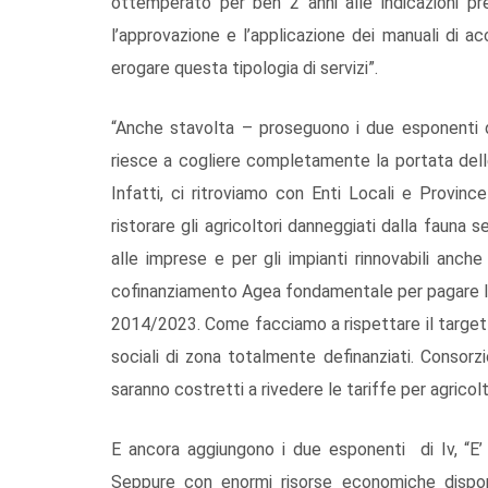
ottemperato per ben 2 anni alle indicazioni pr
l’approvazione e l’applicazione dei manuali di a
erogare questa tipologia di servizi”.
“Anche stavolta – proseguono i due esponenti d
riesce a cogliere completamente la portata delle
Infatti, ci ritroviamo con Enti Locali e Province
ristorare gli agricoltori danneggiati dalla fauna 
alle imprese e per gli impianti rinnovabili anche
cofinanziamento Agea fondamentale per pagare le
2014/2023. Come facciamo a rispettare il target d
sociali di zona totalmente definanziati. Consor
saranno costretti a rivedere le tariffe per agricolt
E ancora aggiungono i due esponenti di Iv, “E’ 
Seppure con enormi risorse economiche disponi