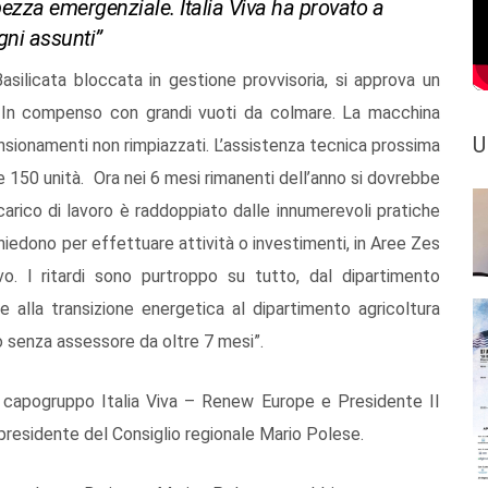
e pezza emergenziale. Italia Viva ha provato a
egni assunti”
asilicata bloccata in gestione provvisoria, si approva un
. In compenso con grandi vuoti da colmare. La macchina
U
nsionamenti non rimpiazzati. L’assistenza tecnica prossima
e 150 unità. Ora nei 6 mesi rimanenti dell’anno si dovrebbe
arico di lavoro è raddoppiato dalle innumerevoli pratiche
chiedono per effettuare attività o investimenti, in Aree Zes
vo. I ritardi sono purtroppo su tutto, dal dipartimento
 alla transizione energetica al dipartimento agricoltura
o senza assessore da oltre 7 mesi”.
ia, capogruppo Italia Viva – Renew Europe e Presidente II
residente del Consiglio regionale Mario Polese.