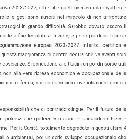
uova 2023/2027, oltre che quelli rivenienti da royalties e
lio e gas, sono riusciti nel miracolo di non affrontare
trategici in grande difficoltà. Sarebbe dovuto essere il
ionale a fine legislatura. Invece, è poco più di un bilancio
 programmazione europea 2023/2027. Intanto, certifica e
di questa maggioranza di centro destra che va avanti solo
coscienze. Si concedono ai cittadini un po’ di risorse utili
 non alla vera ripresa economica e occupazionale della
ani non si ferma, con un gravissimo invecchiamento medio
esponsabilità che ci contraddistingue. Per il futuro della
te politica che guiderà la regione – concludono Braia e
rme. Per la Sanità, totalmente degradata in questi ultimi 4
stali e ambientali, per un serio sviluppo occupazionale che