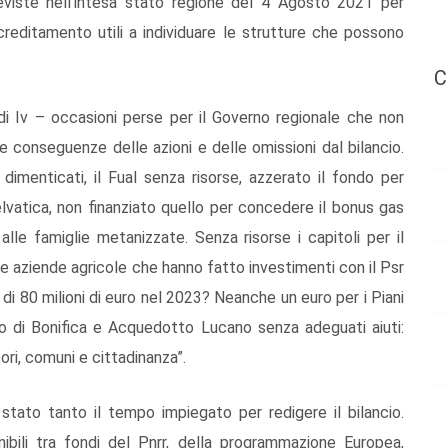
eviste nell’intesa stato regione del 4 Agosto 2021 per
ccreditamento utili a individuare le strutture che possono
C
i Iv – occasioni perse per il Governo regionale che non
 conseguenze delle azioni e delle omissioni dal bilancio.
 dimenticati, il Fual senza risorse, azzerato il fondo per
selvatica, non finanziato quello per concedere il bonus gas
 alle famiglie metanizzate. Senza risorse i capitoli per il
 aziende agricole che hanno fatto investimenti con il Psr
i 80 milioni di euro nel 2023? Neanche un euro per i Piani
zio di Bonifica e Acquedotto Lucano senza adeguati aiuti:
ori, comuni e cittadinanza”.
stato tanto il tempo impiegato per redigere il bilancio.
bili tra fondi del Pnrr, della programmazione Europea,