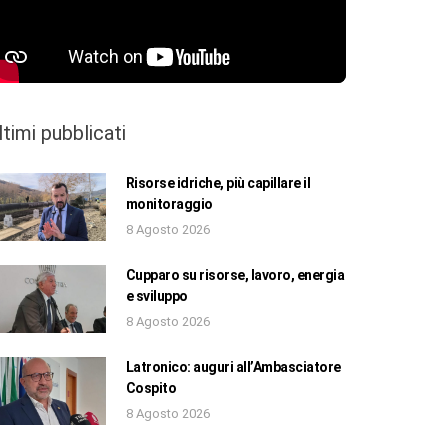
ltimi pubblicati
Risorse idriche, più capillare il
monitoraggio
8 Agosto 2026
Cupparo su risorse, lavoro, energia
e sviluppo
8 Agosto 2026
Latronico: auguri all’Ambasciatore
Cospito
8 Agosto 2026