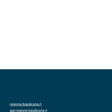
regione.basilicata.it
agr.regione.basilicata.it