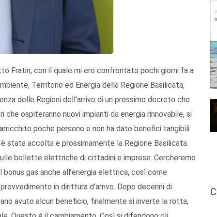
tto Fratin, con il quale mi ero confrontato pochi giorni fa a
Ambiente, Territorio ed Energia della Regione Basilicata,
enza delle Regioni dell’arrivo di un prossimo decreto che
i che ospiteranno nuovi impianti da energia rinnovabile, si
a arricchito poche persone e non ha dato benefici tangibili
anno è stata accolta e prossimamente la Regione Basilicata
sulle bollette elettriche di cittadini e imprese. Cercheremo
 del bonus gas anche all’energia elettrica, così come
provvedimento in dirittura d’arrivo. Dopo decenni di
C
ano avuto alcun beneficio, finalmente si inverte la rotta,
nale. Questo è il cambiamento. Così si difendono gli