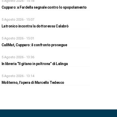
5 Agosto 2026 - 15:18
Cupparo: a Fardella segnale contro lo spopolamento
5 Agosto 2026 - 15:07
Latronico incontra la dottoressa Calabrò
5 Agosto 2026 - 15:01
CallMat, Cupparo: il confronto prosegue
5 Agosto 2026 - 13:36
In libreria “Il gitano in poltrona” di Lalinga
5 Agosto 2026 - 13:14
Moliterno, l’opera di Marcello Tedesco