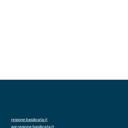
regione.basilicata.it
agr.regione.basilicata.it