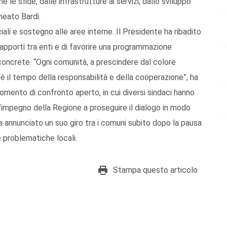
e le sfide, dalle infrastrutture ai servizi, dallo sviluppo
ineato Bardi.
iali e sostegno alle aree interne. Il Presidente ha ribadito
 rapporti tra enti e di favorire una programmazione
concrete. “Ogni comunità, a prescindere dal colore
è il tempo della responsabilità e della cooperazione”, ha
momento di confronto aperto, in cui diversi sindaci hanno
o l’impegno della Regione a proseguire il dialogo in modo
ha annunciato un suo giro tra i comuni subito dopo la pausa
e problematiche locali.
Stampa questo articolo