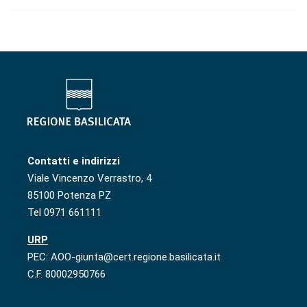
Contatti e indirizzi
Viale Vincenzo Verrastro, 4
85100 Potenza PZ
Tel 0971 661111
URP
PEC: AOO-giunta@cert.regione.basilicata.it
C.F. 80002950766