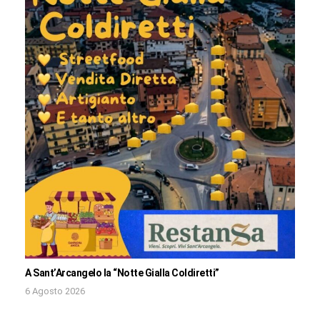
A Sant’Arcangelo la “Notte Gialla Coldiretti”
6 Agosto 2026