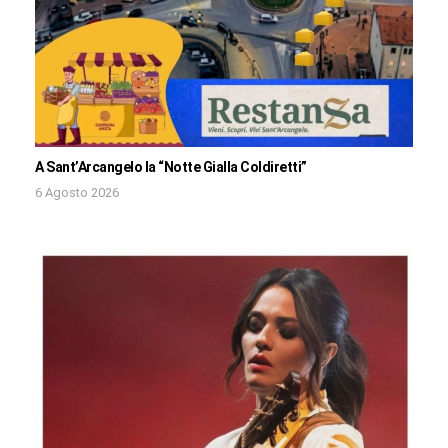
A Sant’Arcangelo la “Notte Gialla Coldiretti”
6 Agosto 2026