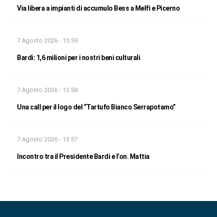
Via libera a impianti di accumulo Bess a Melfi e Picerno
7 Agosto 2026 - 15:59
Bardi: 1,6 milioni per i nostri beni culturali
7 Agosto 2026 - 13:58
Una call per il logo del “Tartufo Bianco Serrapotamo”
7 Agosto 2026 - 13:57
Incontro tra il Presidente Bardi e l’on. Mattia