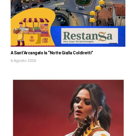
A Sant’Arcangelo la “Notte Gialla Coldiretti”
6 Agosto 2026