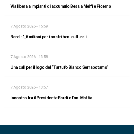
Via libera a impianti di accumulo Bess a Melfi e Picerno
7 Agosto 2026 - 15:59
Bardi: 1,6 milioni per i nostri beni culturali
7 Agosto 2026 - 13:58
Una call per il logo del “Tartufo Bianco Serrapotamo”
7 Agosto 2026 - 13:57
Incontro tra il Presidente Bardi e l’on. Mattia