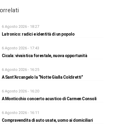
orrelati
6 Agosto 2026 - 18:27
Latronico: radici e identità di un popolo
6 Agosto 2026 - 17:43
Cicala: vivaistica forestale, nuova opportunità
6 Agosto 2026 - 16:25
A Sant’Arcangelo la “Notte Gialla Coldiretti”
6 Agosto 2026 - 16:20
A Monticchio concerto acustico di Carmen Consoli
6 Agosto 2026 - 16:11
Compravendita di auto usate, uomo ai domiciliari