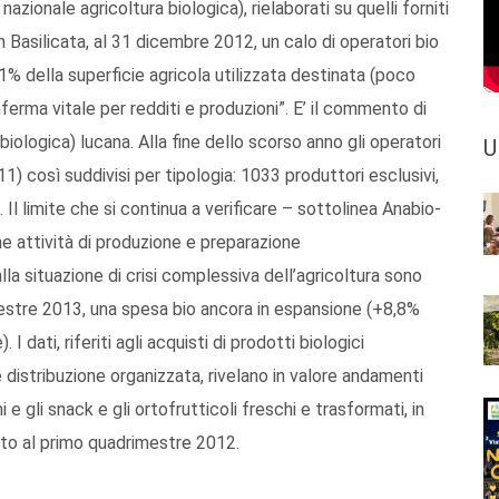
zionale agricoltura biologica), rielaborati su quelli forniti
in Basilicata, al 31 dicembre 2012, un calo di operatori bio
11% della superficie agricola utilizzata destinata (poco
nferma vitale per redditi e produzioni”. E’ il commento di
ologica) lucana. Alla fine dello scorso anno gli operatori
U
11) così suddivisi per tipologia: 1033 produttori esclusivi,
 Il limite che si continua a verificare – sottolinea Anabio-
he attività di produzione e preparazione
la situazione di crisi complessiva dell’agricoltura sono
imestre 2013, una spesa bio ancora in espansione (+8,8%
 dati, riferiti agli acquisti di prodotti biologici
e distribuzione organizzata, rivelano in valore andamenti
 e gli snack e gli ortofrutticoli freschi e trasformati, in
tto al primo quadrimestre 2012.