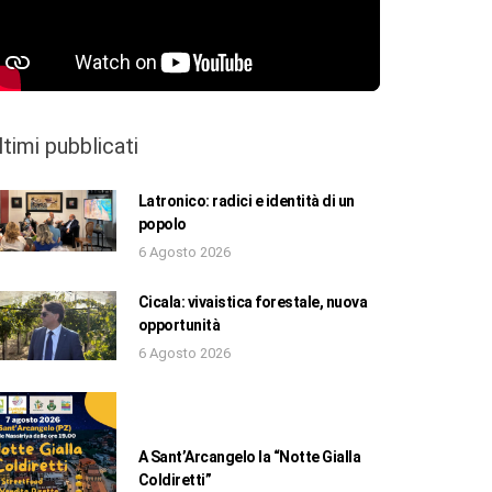
ltimi pubblicati
Latronico: radici e identità di un
popolo
6 Agosto 2026
Cicala: vivaistica forestale, nuova
opportunità
6 Agosto 2026
A Sant’Arcangelo la “Notte Gialla
Coldiretti”