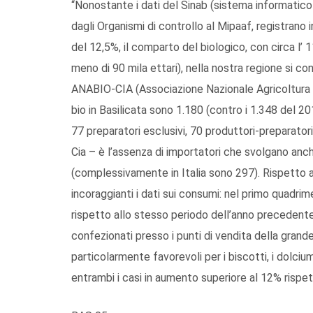
“Nonostante i dati del Sinab (sistema informatico na
dagli Organismi di controllo al Mipaaf, registrano 
del 12,5%, il comparto del biologico, con circa l’ 
meno di 90 mila ettari), nella nostra regione si co
ANABIO-CIA (Associazione Nazionale Agricoltura bi
bio in Basilicata sono 1.180 (contro i 1.348 del 20
77 preparatori esclusivi, 70 produttori-preparatori.
Cia – è l’assenza di importatori che svolgano anc
(complessivamente in Italia sono 297). Rispetto al
incoraggianti i dati sui consumi: nel primo quadr
rispetto allo stesso periodo dell’anno precedente). I
confezionati presso i punti di vendita della grand
particolarmente favorevoli per i biscotti, i dolciumi
entrambi i casi in aumento superiore al 12% rispe