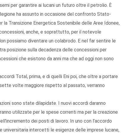
emi per garantire ai lucani un futuro oltre il petrolio. È
 Regione ha assunto in occasione del confronto Stato-
er la Transizione Energetica Sostenibile delle Aree Idonee,
 concessioni, anche, e soprattutto, per il notevole
. Non possiamo diventare un colabrodo. E nel far sentire le
ostra posizione sulla decadenza delle concessioni per
oncessioni che esistono da anni ma che ad oggi non sono
accordi Total, prima, e di quelli Eni poi, che oltre a portare
o sette volte maggiore rispetto al passato, verranno
razioni sono state dilapidate. I nuovi accordi daranno
aranno utilizzate per le spese correnti ma per la creazione
dell’incremento dei posti di lavoro. In uno con l’accordo
niversitaria intercetti le esigenze delle imprese lucane,