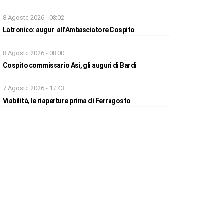
8 Agosto 2026 - 08:02
Latronico: auguri all’Ambasciatore Cospito
8 Agosto 2026 - 08:00
Cospito commissario Asi, gli auguri di Bardi
7 Agosto 2026 - 17:43
Viabilità, le riaperture prima di Ferragosto