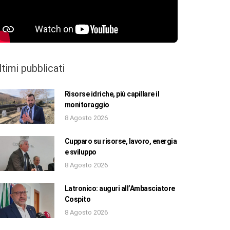
ltimi pubblicati
Risorse idriche, più capillare il
monitoraggio
8 Agosto 2026
Cupparo su risorse, lavoro, energia
e sviluppo
8 Agosto 2026
Latronico: auguri all’Ambasciatore
Cospito
8 Agosto 2026