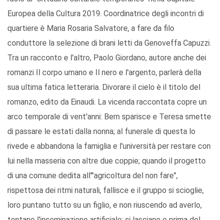
Europea della Cultura 2019. Coordinatrice degli incontri di
quartiere è Maria Rosaria Salvatore, a fare da filo
conduttore la selezione di brani letti da Genoveffa Capuzzi.
Tra un racconto e l’altro, Paolo Giordano, autore anche dei
romanzi Il corpo umano e Il nero e l'argento, parlerà della
sua ultima fatica letteraria. Divorare il cielo è il titolo del
romanzo, edito da Einaudi. La vicenda raccontata copre un
arco temporale di vent'anni: Bern sparisce e Teresa smette
di passare le estati dalla nonna; al funerale di questa lo
rivede e abbandona la famiglia e l'università per restare con
lui nella masseria con altre due coppie; quando il progetto
di una comune dedita all'"agricoltura del non fare",
rispettosa dei ritmi naturali, fallisce e il gruppo si scioglie,
loro puntano tutto su un figlio, e non riuscendo ad averlo,
tentano l'inseminazione artificiale; si lasciano e prima del