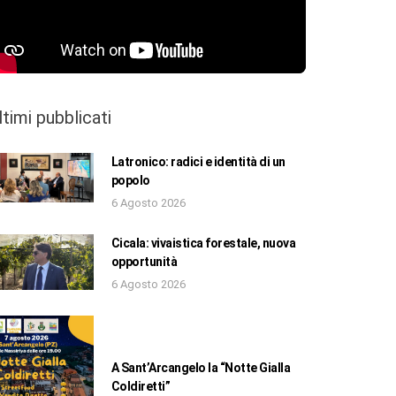
ltimi pubblicati
Latronico: radici e identità di un
popolo
6 Agosto 2026
Cicala: vivaistica forestale, nuova
opportunità
6 Agosto 2026
A Sant’Arcangelo la “Notte Gialla
Coldiretti”