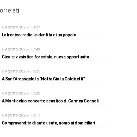
orrelati
6 Agosto 2026 - 18:27
Latronico: radici e identità di un popolo
6 Agosto 2026 - 17:43
Cicala: vivaistica forestale, nuova opportunità
6 Agosto 2026 - 16:25
A Sant’Arcangelo la “Notte Gialla Coldiretti”
6 Agosto 2026 - 16:20
A Monticchio concerto acustico di Carmen Consoli
6 Agosto 2026 - 16:11
Compravendita di auto usate, uomo ai domiciliari