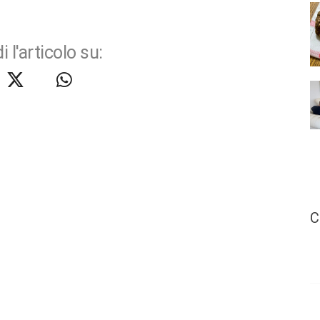
i l'articolo su:
C