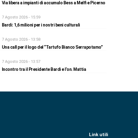
Via libera a impianti di accumulo Bess a Melfi e Picerno
7 Agosto 2026 - 15:59
Bardi: 1,6 milioni per i nostri beni culturali
7 Agosto 2026 - 13:58
Una call per il logo del “Tartufo Bianco Serrapotamo”
7 Agosto 2026 - 13:57
Incontro tra il Presidente Bardi e l’on. Mattia
Link utili