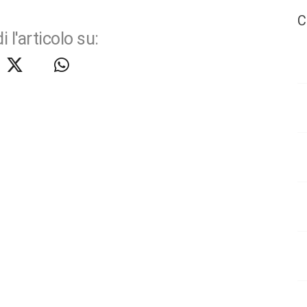
C
i l'articolo su: