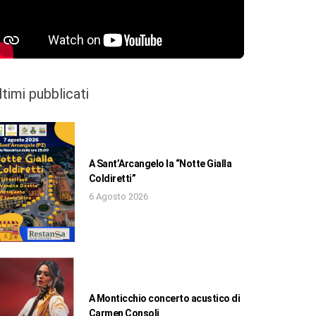
ltimi pubblicati
A Sant’Arcangelo la “Notte Gialla
Coldiretti”
6 Agosto 2026
A Monticchio concerto acustico di
Carmen Consoli