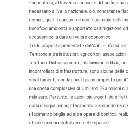
L’agricoltura, attraverso i consorzi di bonifica, h
necessario a livello nazionale; ciò, nonostante l’i
comuni, quali il consumo e non l’uso rurale della r
beneficio ambientale apportato dall’irrigazione ed 
accademico, a dare un valore economico.
Tra le proposte presentate dall’Anbi – riferisce i
Territoriale tra istituzioni, agricoltori, associazi
territorio. Disboscamento, abusivismo edilizio, ce
incontrollata di infrastrutture, sono alcune delle 
smottamenti, inondazioni. Il piano proposto per i
una spesa complessiva di 5 miliardi 723 milioni di e
mila euro. Pertanto, le azioni più urgenti da effet
corsi d’acqua minori; rifacimento e ammodernament
rifacimento briglie ed altre opere di bonifica; real
stabilizzazioni degli alvei e delle sponde.