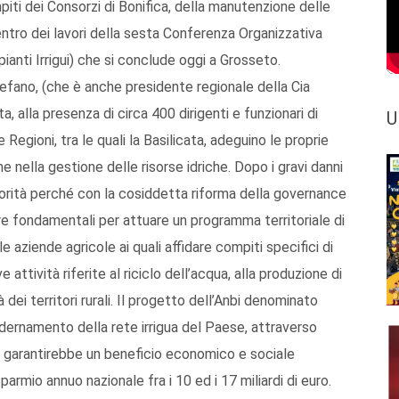
piti dei Consorzi di Bonifica, della manutenzione delle
centro dei lavori della sesta Conferenza Organizzativa
ianti Irrigui) che si conclude oggi a Grosseto.
tefano, (che è anche presidente regionale della Cia
, alla presenza di circa 400 dirigenti e funzionari di
U
e Regioni, tra le quali la Basilicata, adeguino le proprie
ne nella gestione delle risorse idriche. Dopo i gravi danni
orità perché con la cosiddetta riforma della governance
ture fondamentali per attuare un programma territoriale di
lle aziende agricole ai quali affidare compiti specifici di
ttività riferite al riciclo dell’acqua, alla produzione di
à dei territori rurali. Il progetto dell’Anbi denominato
dernamento della rete irrigua del Paese, attraverso
a, garantirebbe un beneficio economico e sociale
parmio annuo nazionale fra i 10 ed i 17 miliardi di euro.