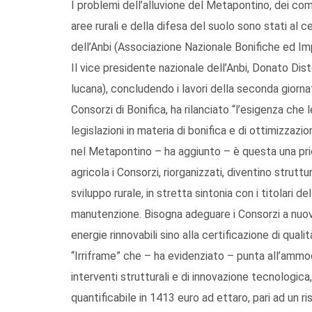
I problemi dell’alluvione del Metapontino, dei com
aree rurali e della difesa del suolo sono stati al 
dell’Anbi (Associazione Nazionale Bonifiche ed Imp
Il vice presidente nazionale dell’Anbi, Donato Dis
lucana), concludendo i lavori della seconda giornata
Consorzi di Bonifica, ha rilanciato “l’esigenza che l
legislazioni in materia di bonifica e di ottimizzazio
nel Metapontino – ha aggiunto – è questa una pri
agricola i Consorzi, riorganizzati, diventino strut
sviluppo rurale, in stretta sintonia con i titolari de
manutenzione. Bisogna adeguare i Consorzi a nuove a
energie rinnovabili sino alla certificazione di qualit
“Irriframe” che – ha evidenziato – punta all’ammo
interventi strutturali e di innovazione tecnologic
quantificabile in 1413 euro ad ettaro, pari ad un ris