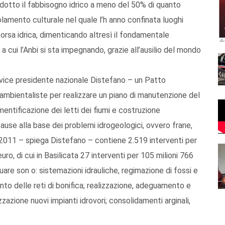
a ridotto il fabbisogno idrico a meno del 50% di quanto
solamento culturale nel quale l’h anno confinata luoghi
isorsa idrica, dimenticando altresì il fondamentale
a cui l’Anbi si sta impegnando, grazie all’ausilio del mondo
l vice presidente nazionale Distefano – un Patto
oni ambientaliste per realizzare un piano di manutenzione del
mentificazione dei letti dei fiumi e costruzione
cause alla base dei problemi idrogeologici, ovvero frane,
l 2011 – spiega Distefano – contiene 2.519 interventi per
uro, di cui in Basilicata 27 interventi per 105 milioni 766
tuare son o: sistemazioni idrauliche, regimazione di fossi e
o delle reti di bonifica; realizzazione, adeguamento e
izzazione nuovi impianti idrovori; consolidamenti arginali,