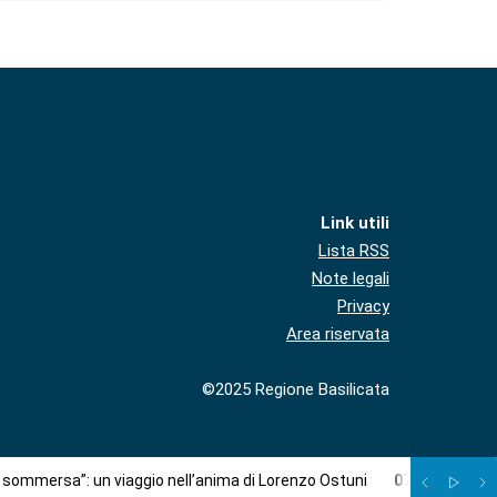
Link utili
Lista RSS
Note legali
Privacy
Area riservata
©2025 Regione Basilicata
à sommersa”: un viaggio nell’anima di Lorenzo Ostuni
07
/
08
:
Più c