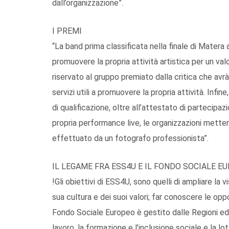
dall’organizzazione”.
I PREMI
“La band prima classificata nella finale di Matera a
promuovere la propria attività artistica per un va
riservato al gruppo premiato dalla critica che avr
servizi utili a promuovere la propria attività. Infin
di qualificazione, oltre all’attestato di partecipazi
propria performance live, le organizzazioni metter
effettuato da un fotografo professionista”.
IL LEGAME FRA ESS4U E IL FONDO SOCIALE E
!Gli obiettivi di ESS4U, sono quelli di ampliare la vi
sua cultura e dei suoi valori; far conoscere le oppo
Fondo Sociale Europeo è gestito dalle Regioni ed è
lavoro, la formazione e l’inclusione sociale e la lot