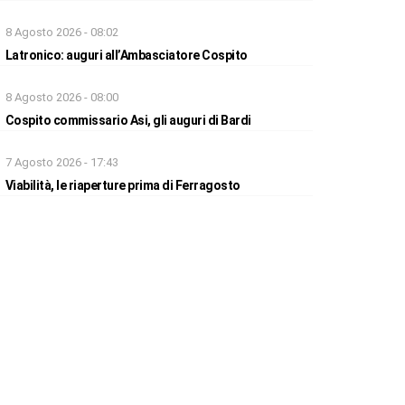
8 Agosto 2026 - 08:02
Latronico: auguri all’Ambasciatore Cospito
8 Agosto 2026 - 08:00
Cospito commissario Asi, gli auguri di Bardi
7 Agosto 2026 - 17:43
Viabilità, le riaperture prima di Ferragosto