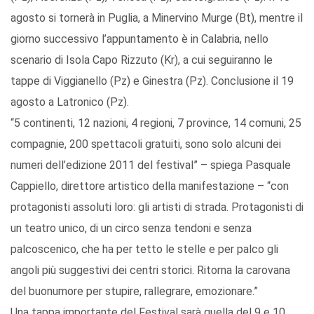
agosto si tornerà in Puglia, a Minervino Murge (Bt), mentre il
giorno successivo l’appuntamento è in Calabria, nello
scenario di Isola Capo Rizzuto (Kr), a cui seguiranno le
tappe di Viggianello (Pz) e Ginestra (Pz). Conclusione il 19
agosto a Latronico (Pz).
“5 continenti, 12 nazioni, 4 regioni, 7 province, 14 comuni, 25
compagnie, 200 spettacoli gratuiti, sono solo alcuni dei
numeri dell’edizione 2011 del festival” – spiega Pasquale
Cappiello, direttore artistico della manifestazione – “con
protagonisti assoluti loro: gli artisti di strada. Protagonisti di
un teatro unico, di un circo senza tendoni e senza
palcoscenico, che ha per tetto le stelle e per palco gli
angoli più suggestivi dei centri storici. Ritorna la carovana
del buonumore per stupire, rallegrare, emozionare.”
Una tappa importante del Festival sarà quella del 9 e 10