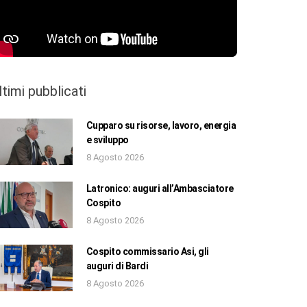
ltimi pubblicati
Cupparo su risorse, lavoro, energia
e sviluppo
8 Agosto 2026
Latronico: auguri all’Ambasciatore
Cospito
8 Agosto 2026
Cospito commissario Asi, gli
auguri di Bardi
8 Agosto 2026