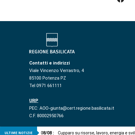
Contatti e indirizzi
Viale Vincenzo Verrastro, 4
85100 Potenza PZ
Tel 0971 661111
URP
PEC: AOO-giunta@cert.regione.basilicata.it
C.F. 80002950766
ULTIME NOTIZIE
08
/
08
:
Cupparo su risorse, lavoro, energia e svi