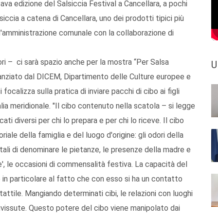
va edizione del Salsiccia Festival a Cancellara, a pochi
iccia a catena di Cancellara, uno dei prodotti tipici più
ll'amministrazione comunale con la collaborazione di
ori – ci sarà spazio anche per la mostra “Per Salsa
U
finanziato dal DICEM, Dipartimento delle Culture europee e
focalizza sulla pratica di inviare pacchi di cibo ai figli
alia meridionale. "Il cibo contenuto nella scatola – si legge
i diversi per chi lo prepara e per chi lo riceve. Il cibo
iale della famiglia e del luogo d'origine: gli odori della
ettali di denominare le pietanze, le presenze della madre e
se', le occasioni di commensalità festiva. La capacità del
 in particolare al fatto che con esso si ha un contatto
tattile. Mangiando determinati cibi, le relazioni con luoghi
vissute. Questo potere del cibo viene manipolato dai