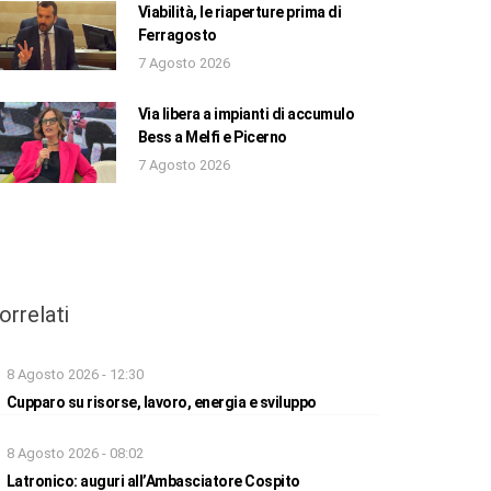
Viabilità, le riaperture prima di
Ferragosto
7 Agosto 2026
Via libera a impianti di accumulo
Bess a Melfi e Picerno
7 Agosto 2026
orrelati
8 Agosto 2026 - 12:30
Cupparo su risorse, lavoro, energia e sviluppo
8 Agosto 2026 - 08:02
Latronico: auguri all’Ambasciatore Cospito