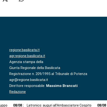
regione.basilicata.it
agr.regione.basilicata.it
Agenzia stampa della
Giunta Regionale della Basilicata
Registrazione n. 209/1995 al Tribunale di Potenza
agr@regione.basilicata.it
Direttore responsabile:
Massimo Brancati
Redazione
luppo
08
/
08
:
Latronico: auguri all’Ambasciatore Cospito
08
/
08