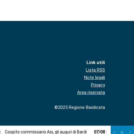
Link utili
Lista RSS
Note legali
Privacy
Area riservata
©2025 Regione Basilicata
:
Cospito commissario Asi, gli auguri di Bardi
07
/
08
:
Viabilità, l