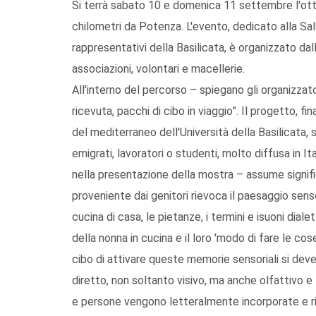
Si terrà sabato 10 e domenica 11 settembre l'otta
chilometri da Potenza. L'evento, dedicato alla Sals
rappresentativi della Basilicata, è organizzato da
associazioni, volontari e macellerie.
All'interno del percorso – spiegano gli organizzat
ricevuta, pacchi di cibo in viaggio”. Il progetto, 
del mediterraneo dell'Università della Basilicata, si 
emigrati, lavoratori o studenti, molto diffusa in It
nella presentazione della mostra – assume significat
proveniente dai genitori rievoca il paesaggio sensor
cucina di casa, le pietanze, i termini e isuoni dial
della nonna in cucina e il loro 'modo di fare le co
cibo di attivare queste memorie sensoriali si deve
diretto, non soltanto visivo, ma anche olfattivo e 
e persone vengono letteralmente incorporate e ri