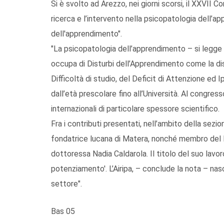
Si è svolto ad Arezzo, nei giorni scorsi, il XXVII C
ricerca e l’intervento nella psicopatologia dell’a
dell'apprendimento".
"La psicopatologia dell’apprendimento – si legge ne
occupa di Disturbi dell’Apprendimento come la disl
Difficoltà di studio, del Deficit di Attenzione ed I
dall’età prescolare fino all’Università. Al congress
internazionali di particolare spessore scientifico.
Fra i contributi presentati, nell’ambito della sezio
fondatrice lucana di Matera, nonché membro del Dir
dottoressa Nadia Caldarola. Il titolo del suo lavoro
potenziamento'. L’Airipa, – conclude la nota – nasc
settore".
Bas 05