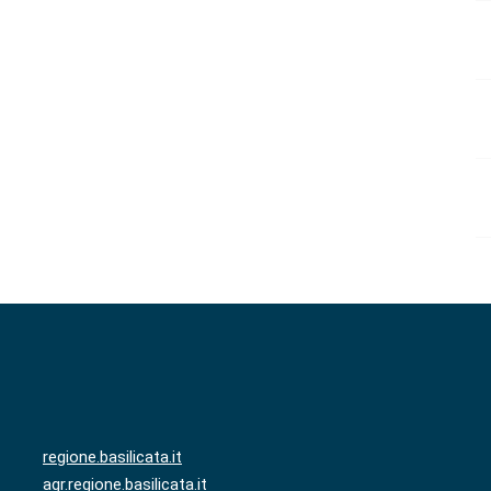
regione.basilicata.it
agr.regione.basilicata.it