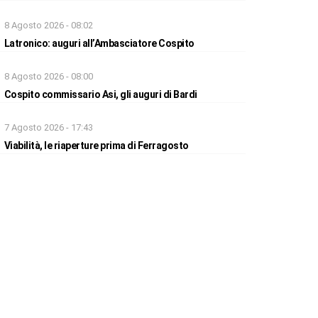
8 Agosto 2026 - 08:02
Latronico: auguri all’Ambasciatore Cospito
8 Agosto 2026 - 08:00
Cospito commissario Asi, gli auguri di Bardi
7 Agosto 2026 - 17:43
Viabilità, le riaperture prima di Ferragosto