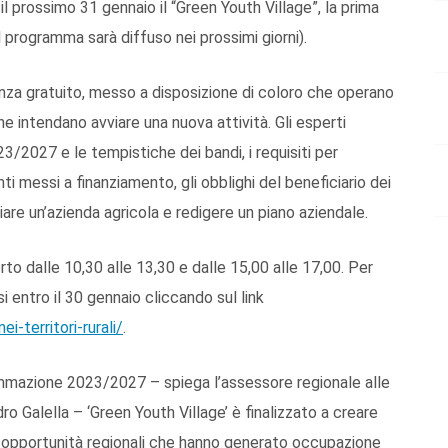
il prossimo 31 gennaio il “Green Youth Village”, la prima
(il programma sarà diffuso nei prossimi giorni).
enza gratuito, messo a disposizione di coloro che operano
e intendano avviare una nuova attività. Gli esperti
23/2027 e le tempistiche dei bandi, i requisiti per
nti messi a finanziamento, gli obblighi del beneficiario dei
iare un’azienda agricola e redigere un piano aziendale.
erto dalle 10,30 alle 13,30 e dalle 15,00 alle 17,00. Per
i entro il 30 gennaio cliccando sul link
i-territori-rurali/
.
grammazione 2023/2027 – spiega l’assessore regionale alle
ro Galella – ‘Green Youth Village’ è finalizzato a creare
e opportunità regionali che hanno generato occupazione