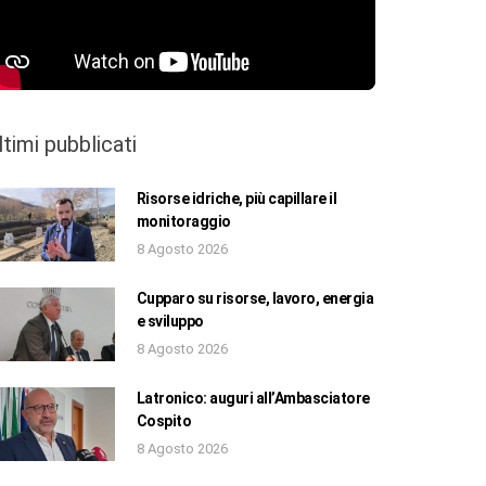
ltimi pubblicati
Risorse idriche, più capillare il
monitoraggio
8 Agosto 2026
Cupparo su risorse, lavoro, energia
e sviluppo
8 Agosto 2026
Latronico: auguri all’Ambasciatore
Cospito
8 Agosto 2026