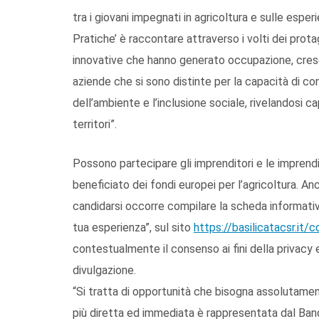
tra i giovani impegnati in agricoltura e sulle esper
Pratiche’ è raccontare attraverso i volti dei prota
innovative che hanno generato occupazione, crescit
aziende che si sono distinte per la capacità di con
dell’ambiente e l’inclusione sociale, rivelandosi cap
territori”.
Possono partecipare gli imprenditori e le imprend
beneficiato dei fondi europei per l’agricoltura. An
candidarsi occorre compilare la scheda informativa
tua esperienza”, sul sito
https://basilicatacsr.it/co
contestualmente il consenso ai fini della privacy e 
divulgazione.
“Si tratta di opportunità che bisogna assolutamen
più diretta ed immediata è rappresentata dal Band