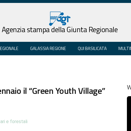
Agenzia stampa della Giunta Regionale
REGIONALE
GALASSIA REGIONE
QUI BASILICATA
MULTI
gennaio il “Green Youth Village”
W
ari e forestali