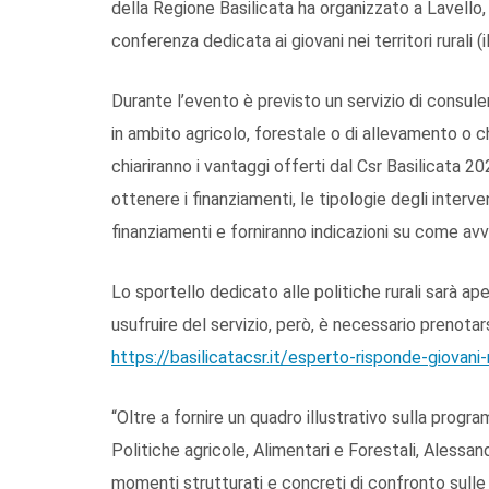
della Regione Basilicata ha organizzato a Lavello, 
conferenza dedicata ai giovani nei territori rurali 
Durante l’evento è previsto un servizio di consul
in ambito agricolo, forestale o di allevamento o ch
chiariranno i vantaggi offerti dal Csr Basilicata 20
ottenere i finanziamenti, le tipologie degli interve
finanziamenti e forniranno indicazioni su come avv
Lo sportello dedicato alle politiche rurali sarà ap
usufruire del servizio, però, è necessario prenotars
https://basilicatacsr.it/esperto-risponde-giovani-ne
“Oltre a fornire un quadro illustrativo sulla pro
Politiche agricole, Alimentari e Forestali, Alessand
momenti strutturati e concreti di confronto sull