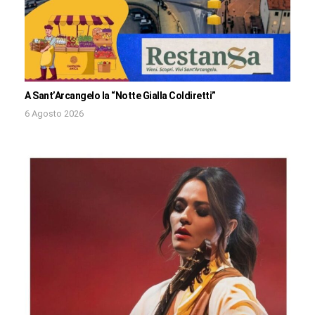
A Sant’Arcangelo la “Notte Gialla Coldiretti”
6 Agosto 2026