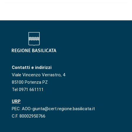
Contatti e indirizzi
Viale Vincenzo Verrastro, 4
85100 Potenza PZ
Tel 0971 661111
URP
PEC: AOO-giunta@cert.regione.basilicata.it
C.F. 80002950766