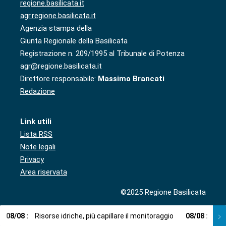
regione.basilicata.it
agr.regione.basilicata.it
Agenzia stampa della
Giunta Regionale della Basilicata
Registrazione n. 209/1995 al Tribunale di Potenza
agr@regione.basilicata.it
Direttore responsabile:
Massimo Brancati
Redazione
Link utili
Lista RSS
Note legali
Privacy
Area riservata
©2025 Regione Basilicata
08
/
08
:
Risorse idriche, più capillare il monitoraggio
08
/
08
:
Cup