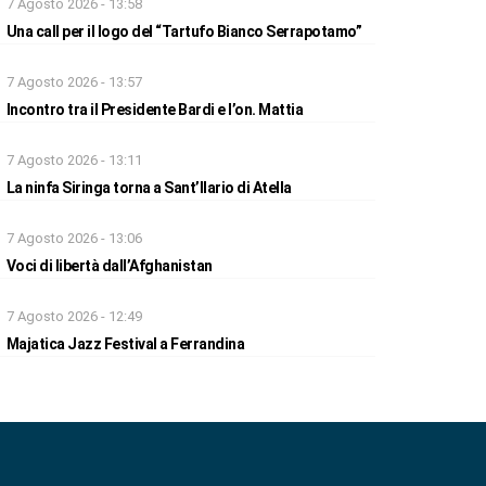
7 Agosto 2026 - 13:58
Una call per il logo del “Tartufo Bianco Serrapotamo”
7 Agosto 2026 - 13:57
Incontro tra il Presidente Bardi e l’on. Mattia
7 Agosto 2026 - 13:11
La ninfa Siringa torna a Sant’Ilario di Atella
7 Agosto 2026 - 13:06
Voci di libertà dall’Afghanistan
7 Agosto 2026 - 12:49
Majatica Jazz Festival a Ferrandina