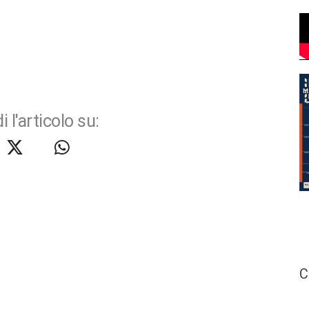
i l'articolo su:
C