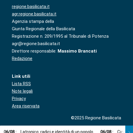
regione.basilicata.it
agr.regione.basilicata.it
Agenzia stampa della
Giunta Regionale della Basilicata
Registrazione n. 209/1995 al Tribunale di Potenza
agr@regione.basilicata.it
Direttore responsabile:
Massimo Brancati
Redazione
Link utili
Lista RSS
Note legali
Privacy
Area riservata
©2025 Regione Basilicata
06
/
08
:
Latronico: radici e identità di un popolo
06
/
08
:
Cicala: 