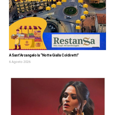
A Sant’Arcangelo la “Notte Gialla Coldiretti”
6 Agosto 2026