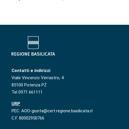
Contatti e indirizzi
Viale Vincenzo Verrastro, 4
85100 Potenza PZ
Tel 0971 661111
URP
PEC: AOO-giunta@cert.regione.basilicata.it
C.F. 80002950766