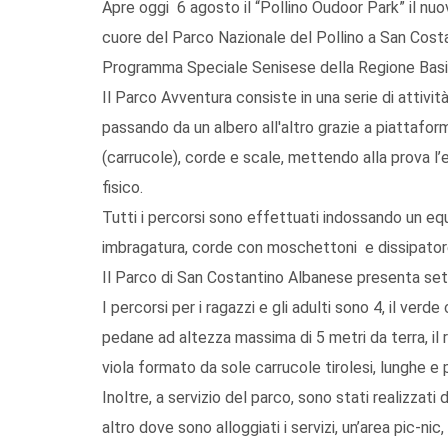
Apre oggi 6 agosto il “Pollino Oudoor Park” il nu
cuore del Parco Nazionale del Pollino a San Costa
Programma Speciale Senisese della Regione Basili
Il Parco Avventura consiste in una serie di attività
passando da un albero all'altro grazie a piattaform
(carrucole), corde e scale, mettendo alla prova l’e
fisico.
Tutti i percorsi sono effettuati indossando un e
imbragatura, corde con moschettoni e dissipatore
Il Parco di San Costantino Albanese presenta sette 
I percorsi per i ragazzi e gli adulti sono 4, il verd
pedane ad altezza massima di 5 metri da terra, il r
viola formato da sole carrucole tirolesi, lunghe e
Inoltre, a servizio del parco, sono stati realizzat
altro dove sono alloggiati i servizi, un’area pic-ni