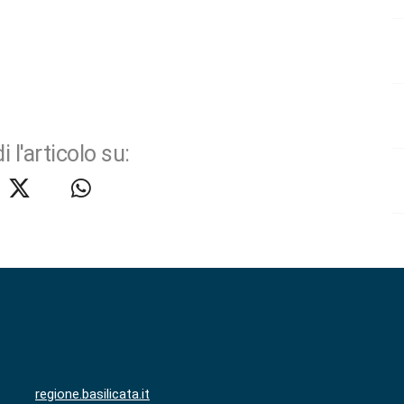
i l'articolo su:
regione.basilicata.it