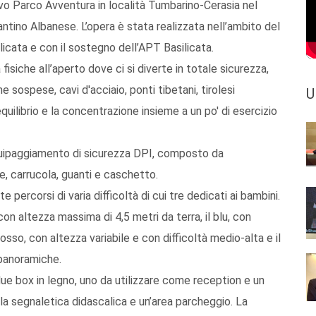
ovo Parco Avventura in località Tumbarino-Cerasia nel
ntino Albanese. L’opera è stata realizzata nell’ambito del
cata e con il sostegno dell’APT Basilicata.
 fisiche all’aperto dove ci si diverte in totale sicurezza,
e sospese, cavi d'acciaio, ponti tibetani, tirolesi
U
quilibrio e la concentrazione insieme a un po' di esercizio
quipaggiamento di sicurezza DPI, composto da
, carrucola, guanti e caschetto.
percorsi di varia difficoltà di cui tre dedicati ai bambini.
e con altezza massima di 4,5 metri da terra, il blu, con
osso, con altezza variabile e con difficoltà medio-alta e il
 panoramiche.
i due box in legno, uno da utilizzare come reception e un
c, la segnaletica didascalica e un’area parcheggio. La