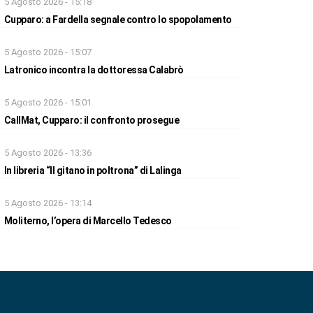
5 Agosto 2026 - 15:18
Cupparo: a Fardella segnale contro lo spopolamento
5 Agosto 2026 - 15:07
Latronico incontra la dottoressa Calabrò
5 Agosto 2026 - 15:01
CallMat, Cupparo: il confronto prosegue
5 Agosto 2026 - 13:36
In libreria “Il gitano in poltrona” di Lalinga
5 Agosto 2026 - 13:14
Moliterno, l’opera di Marcello Tedesco