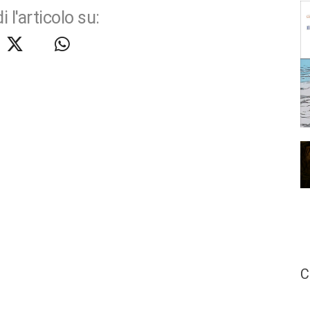
i l'articolo su:
C