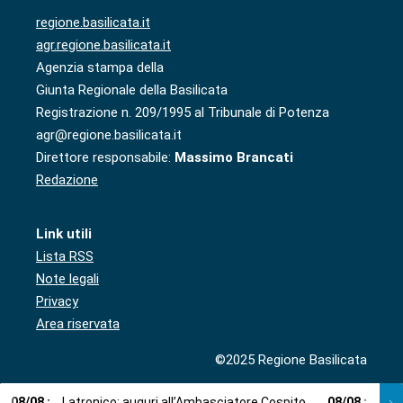
regione.basilicata.it
agr.regione.basilicata.it
Agenzia stampa della
Giunta Regionale della Basilicata
Registrazione n. 209/1995 al Tribunale di Potenza
agr@regione.basilicata.it
Direttore responsabile:
Massimo Brancati
Redazione
Link utili
Lista RSS
Note legali
Privacy
Area riservata
©2025 Regione Basilicata
08
/
08
:
Latronico: auguri all’Ambasciatore Cospito
08
/
08
:
Cosp