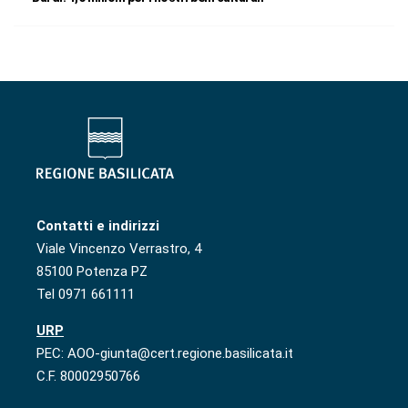
Contatti e indirizzi
Viale Vincenzo Verrastro, 4
85100 Potenza PZ
Tel 0971 661111
URP
PEC: AOO-giunta@cert.regione.basilicata.it
C.F. 80002950766