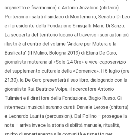
organetto e fisarmonica) e Antonio Anzalone (chitarra).
Porteranno i saluti il sindaco di Montemurro, Senatro Di Leo
e il presidente della Fondazione Sinisgalli, Mario Di Sanzo.
La scoperta del territorio lucano attraverso i suoi autori più
illustri è al centro del volume “Andare per Matera e la
Basilicata” (Il Mulino, Bologna 2019) di Eliana De Caro,
giornalista materana al «Sole-24 Ore» e vice-caposervizio
del supplemento culturale della «Domenica». Il 6 luglio (ore
21:30), la De Caro presenterà il suo libro, dialogando con la
giornalista Rai, Beatrice Volpe, il ricercatore Antonio
Tulimieri e il direttore della Fondazione, Biagio Russo. Gli
intermezzi musicali saranno curati Daniele Lerose (chitarra)
e Leonardo Laurita (percussioni). Dal Pollino – prosegue la
nota – arriva invece la storia di abilità manuale, ritualità,
spirito di appartenenza alla comunità e rispetto per