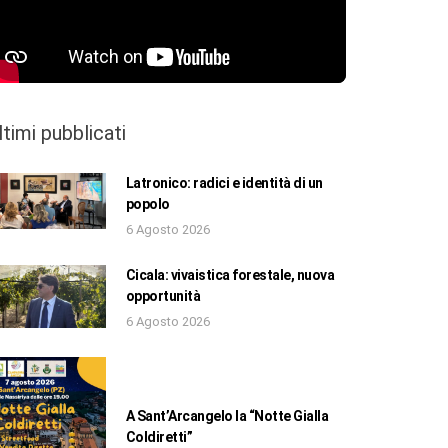
ltimi pubblicati
Latronico: radici e identità di un
popolo
6 Agosto 2026
Cicala: vivaistica forestale, nuova
opportunità
6 Agosto 2026
A Sant’Arcangelo la “Notte Gialla
Coldiretti”