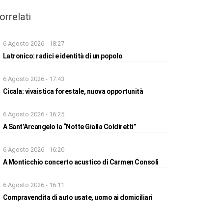
orrelati
6 Agosto 2026 - 18:27
Latronico: radici e identità di un popolo
6 Agosto 2026 - 17:43
Cicala: vivaistica forestale, nuova opportunità
6 Agosto 2026 - 16:25
A Sant’Arcangelo la “Notte Gialla Coldiretti”
6 Agosto 2026 - 16:20
A Monticchio concerto acustico di Carmen Consoli
6 Agosto 2026 - 16:11
Compravendita di auto usate, uomo ai domiciliari