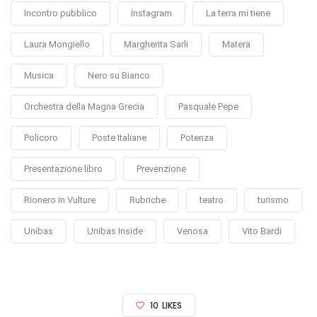
Incontro pubblico
Instagram
La terra mi tiene
Laura Mongiello
Margherita Sarli
Matera
Musica
Nero su Bianco
Orchestra della Magna Grecia
Pasquale Pepe
Policoro
Poste Italiane
Potenza
Presentazione libro
Prevenzione
Rionero in Vulture
Rubriche
teatro
turismo
Unibas
Unibas Inside
Venosa
Vito Bardi
10
LIKES