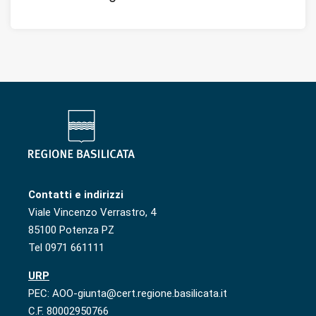
Contatti e indirizzi
Viale Vincenzo Verrastro, 4
85100 Potenza PZ
Tel 0971 661111
URP
PEC: AOO-giunta@cert.regione.basilicata.it
C.F. 80002950766