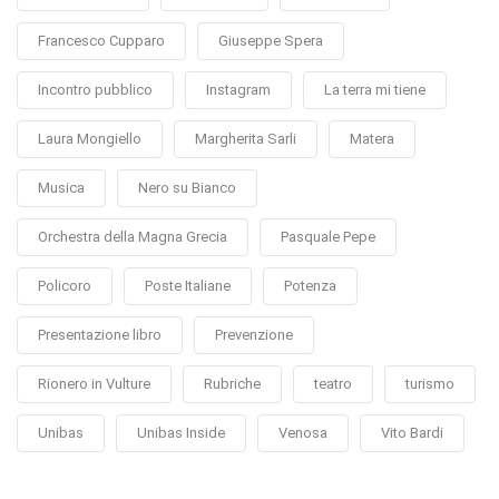
Francesco Cupparo
Giuseppe Spera
Incontro pubblico
Instagram
La terra mi tiene
Laura Mongiello
Margherita Sarli
Matera
Musica
Nero su Bianco
Orchestra della Magna Grecia
Pasquale Pepe
Policoro
Poste Italiane
Potenza
Presentazione libro
Prevenzione
Rionero in Vulture
Rubriche
teatro
turismo
Unibas
Unibas Inside
Venosa
Vito Bardi