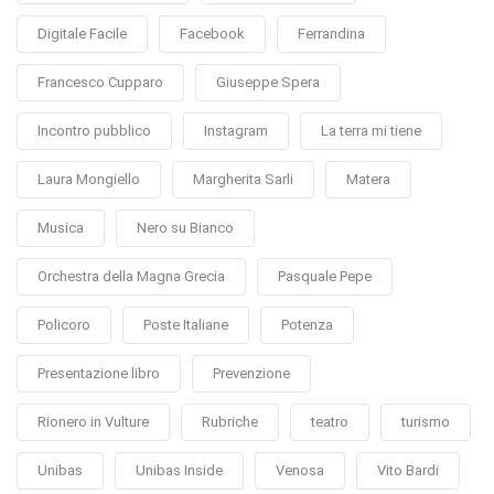
Digitale Facile
Facebook
Ferrandina
Francesco Cupparo
Giuseppe Spera
Incontro pubblico
Instagram
La terra mi tiene
Laura Mongiello
Margherita Sarli
Matera
Musica
Nero su Bianco
Orchestra della Magna Grecia
Pasquale Pepe
Policoro
Poste Italiane
Potenza
Presentazione libro
Prevenzione
Rionero in Vulture
Rubriche
teatro
turismo
Unibas
Unibas Inside
Venosa
Vito Bardi