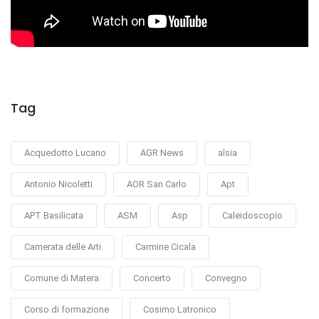
Tag
Acquedotto Lucano
AGR News
alsia
Antonio Nicoletti
AOR San Carlo
Apt
APT Basilicata
ASM
Asp
Caleidoscopio
Camerata delle Arti
Carmine Cicala
Comune di Matera
Concerto
Convegno
Corso di formazione
Cosimo Latronico