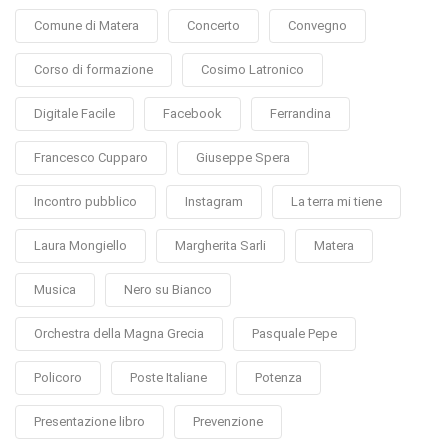
Comune di Matera
Concerto
Convegno
Corso di formazione
Cosimo Latronico
Digitale Facile
Facebook
Ferrandina
Francesco Cupparo
Giuseppe Spera
Incontro pubblico
Instagram
La terra mi tiene
Laura Mongiello
Margherita Sarli
Matera
Musica
Nero su Bianco
Orchestra della Magna Grecia
Pasquale Pepe
Policoro
Poste Italiane
Potenza
Presentazione libro
Prevenzione