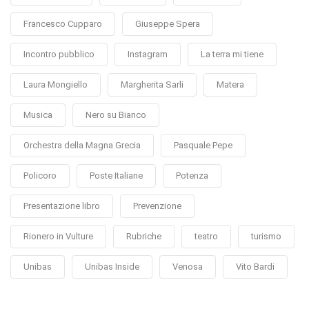
Francesco Cupparo
Giuseppe Spera
Incontro pubblico
Instagram
La terra mi tiene
Laura Mongiello
Margherita Sarli
Matera
Musica
Nero su Bianco
Orchestra della Magna Grecia
Pasquale Pepe
Policoro
Poste Italiane
Potenza
Presentazione libro
Prevenzione
Rionero in Vulture
Rubriche
teatro
turismo
Unibas
Unibas Inside
Venosa
Vito Bardi