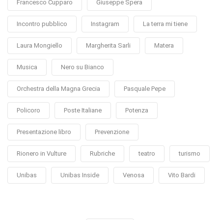
Francesco Cupparo
Giuseppe Spera
Incontro pubblico
Instagram
La terra mi tiene
Laura Mongiello
Margherita Sarli
Matera
Musica
Nero su Bianco
Orchestra della Magna Grecia
Pasquale Pepe
Policoro
Poste Italiane
Potenza
Presentazione libro
Prevenzione
Rionero in Vulture
Rubriche
teatro
turismo
Unibas
Unibas Inside
Venosa
Vito Bardi