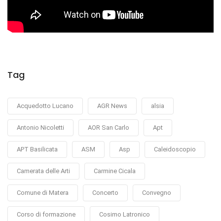
Tag
Acquedotto Lucano
AGR News
alsia
Antonio Nicoletti
AOR San Carlo
Apt
APT Basilicata
ASM
Asp
Caleidoscopio
Camerata delle Arti
Carmine Cicala
Comune di Matera
Concerto
Convegno
Corso di formazione
Cosimo Latronico