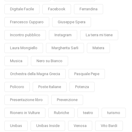
Digitale Facile
Facebook
Ferrandina
Francesco Cupparo
Giuseppe Spera
Incontro pubblico
Instagram
La terra mi tiene
Laura Mongiello
Margherita Sarli
Matera
Musica
Nero su Bianco
Orchestra della Magna Grecia
Pasquale Pepe
Policoro
Poste Italiane
Potenza
Presentazione libro
Prevenzione
Rionero in Vulture
Rubriche
teatro
turismo
Unibas
Unibas Inside
Venosa
Vito Bardi