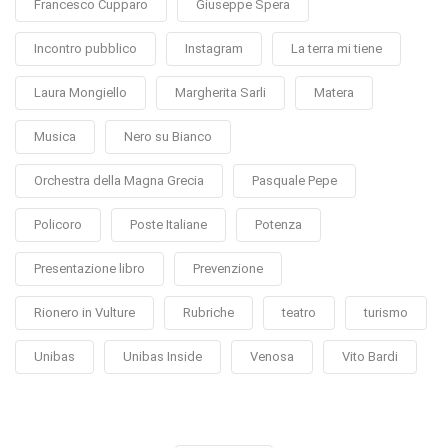
Francesco Cupparo
Giuseppe Spera
Incontro pubblico
Instagram
La terra mi tiene
Laura Mongiello
Margherita Sarli
Matera
Musica
Nero su Bianco
Orchestra della Magna Grecia
Pasquale Pepe
Policoro
Poste Italiane
Potenza
Presentazione libro
Prevenzione
Rionero in Vulture
Rubriche
teatro
turismo
Unibas
Unibas Inside
Venosa
Vito Bardi