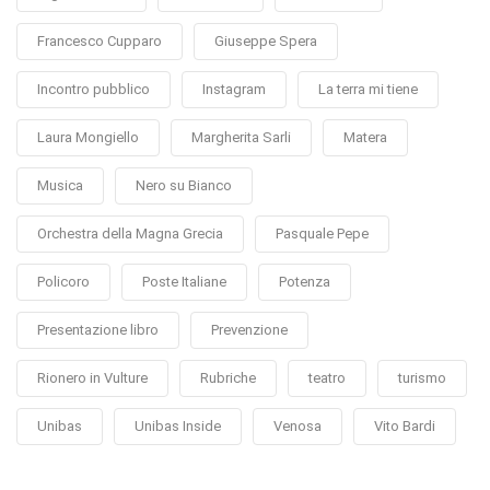
Francesco Cupparo
Giuseppe Spera
Incontro pubblico
Instagram
La terra mi tiene
Laura Mongiello
Margherita Sarli
Matera
Musica
Nero su Bianco
Orchestra della Magna Grecia
Pasquale Pepe
Policoro
Poste Italiane
Potenza
Presentazione libro
Prevenzione
Rionero in Vulture
Rubriche
teatro
turismo
Unibas
Unibas Inside
Venosa
Vito Bardi